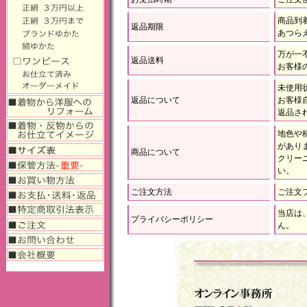
商品到
返品期限
あつら
万が一
返品送料
お客様
未使用
返品について
お客様
返品さ
地色や
があり
商品について
クリー
い。
ご注文方法
ご注文
当店は
プライバシーポリシー
ん。