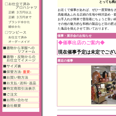
とっても残
お近くで催事があれば、ぜひ一度実物を
高級感あふれる正絹の生地や柿渋染め・
お手入れが簡単で普段着にちょうど良い
その他の魅力的な
和柄
の製品など目の肥
た逸品を揃えさせて頂いております。
催事・展示会のお知らせ
◆催事出店のご案内◆
現在催事予定は未定でござ
最近の催事